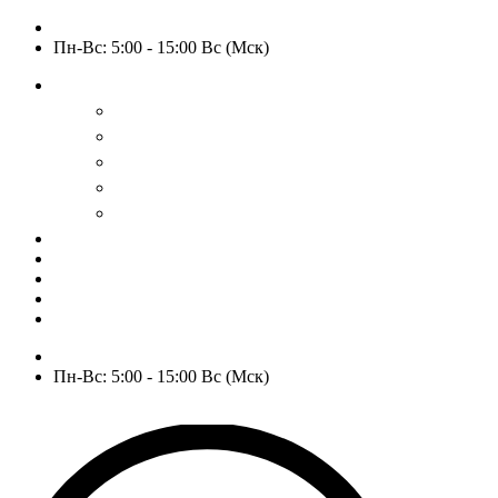
+7 (909) 525-63-31
Пн-Вс: 5:00 - 15:00 Вс (Мск)
О нас
История
Оптовым покупателям
Пользовательское соглашение
Политика конфиденциальности
Гарантия и возврат
РАСПРОДАЖА
WOW
Частые вопросы
Доставка и оплата
Отзывы
Контакты
+7 (909) 525-63-31
Пн-Вс: 5:00 - 15:00 Вс (Мск)