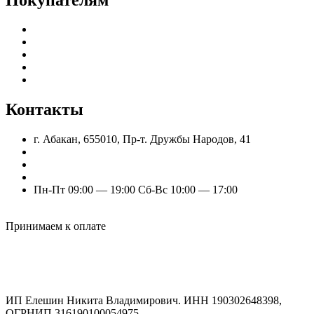
Каталог
Доставка и оплата
Гарантия и возврат
Частые вопросы
Оптовым клиентам
Контакты
г. Абакан, 655010, Пр-т. Дружбы Народов, 41
nik.eleshin@mail.ru
+7 (960) 777-77-11
+7 (909) 525-63-31 (Отдел продаж)
Пн-Пт 09:00 — 19:00 Сб-Вс 10:00 — 17:00
Odnoklassniki
Vk
Принимаем к оплате
ИП Елешин Никита Владимирович. ИНН 190302648398,
ОГРНИП 316190100054975