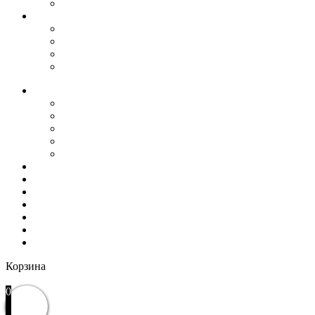
Стельки
Изделия из кожи
Ремни
Сувениры
Кошельки
Сумки, барсетки
О нас
История
Оптовым покупателям
Пользовательское соглашение
Политика конфиденциальности
Гарантия и возврат
РАСПРОДАЖА
WOW
Частые вопросы
Доставка и оплата
Отзывы
Контакты
Избранное
Вход / Регистрация
Корзина
Закрыть
0