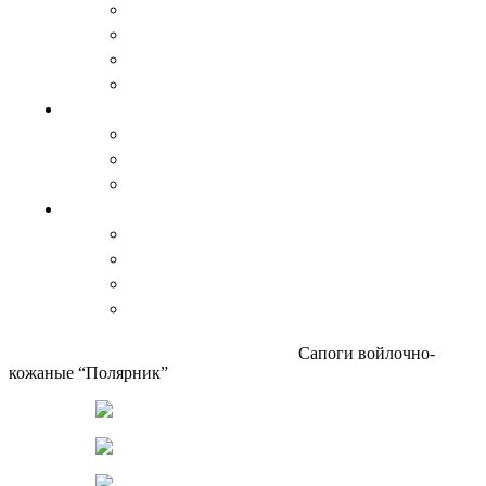
Спальный мешок, одеяло и пледы
Травяные чаи
Цукаты и варенье
Изделия из дерева
Аксессуары
Варежки и перчатки
Пояса
Стельки
Изделия из кожи
Ремни
Сувениры
Кошельки
Сумки, барсетки
КАТАЛОГ
Главная
Обувь
Мужская обувь
Сапоги
Сапоги войлочно-
кожаные “Полярник”