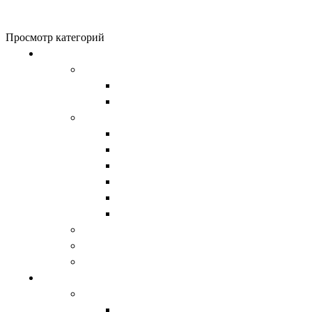
0
items
0
₽
Просмотр категорий
Обувь
Женская обувь
Унты женские
Сапоги женские
Мужская обувь
Унты
Сапоги
Демисезонная обувь
Берцы
Ботинки
Обувь из натурального войлока
Валенки
Детская обувь
Домашняя обувь
Верхняя одежда
Женская
Водолазки