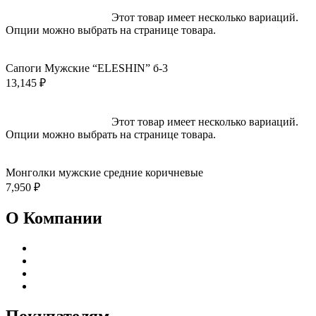
Выберите параметры
Этот товар имеет несколько вариаций.
Опции можно выбрать на странице товара.
Быстрый просмотр
Добавить в избранное
Сапоги Мужские “ELESHIN” б-3
13,145
₽
Выберите параметры
Этот товар имеет несколько вариаций.
Опции можно выбрать на странице товара.
Быстрый просмотр
Добавить в избранное
Монголки мужские средние коричневые
7,950
₽
О Компании
Реквизиты
Адреса магазинов
Пользовательское соглашение
Политика конфиденциальности
Покупателям