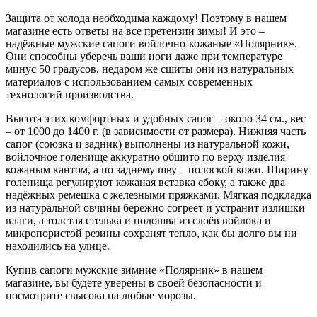
Защита от холода необходима каждому! Поэтому в нашем
магазине есть ответы на все претензии зимы! И это –
надёжные мужские сапоги войлочно-кожаные «Полярник».
Они способны уберечь ваши ноги даже при температуре
минус 50 градусов, недаром же сшиты они из натуральных
материалов с использованием самых современных
технологий производства.
Высота этих комфортных и удобных сапог – около 34 см., вес
– от 1000 до 1400 г. (в зависимости от размера). Нижняя часть
сапог (союзка и задник) выполнены из натуральной кожи,
войлочное голенище аккуратно обшито по верху изделия
кожаным кантом, а по заднему шву – полоской кожи. Ширину
голенища регулируют кожаная вставка сбоку, а также два
надёжных ремешка с железными пряжками. Мягкая подкладка
из натуральной овчины бережно согреет и устранит излишки
влаги, а толстая стелька и подошва из слоёв войлока и
микропористой резины сохранят тепло, как бы долго вы ни
находились на улице.
Купив сапоги мужские зимние «Полярник» в нашем
магазине, вы будете уверены в своей безопасности и
посмотрите свысока на любые морозы.