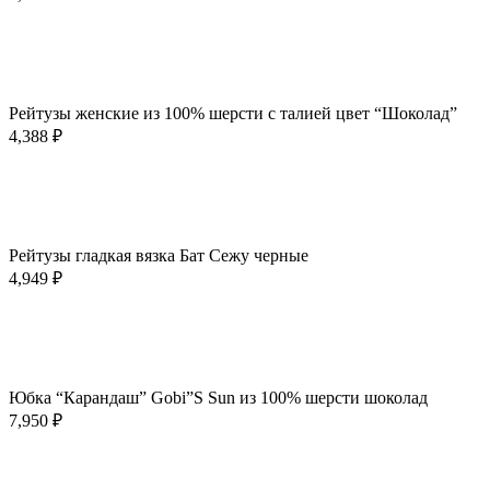
Опции
можно
выбрать
В корзину
на
Быстрый просмотр
странице
Добавить в избранное
товара.
Рейтузы женские из 100% шерсти с талией цвет “Шоколад”
4,388
₽
Этот
Выберите параметры
товар
Быстрый просмотр
имеет
Добавить в избранное
несколько
Рейтузы гладкая вязка Бат Сежу черные
вариаций.
4,949
₽
Опции
можно
выбрать
В корзину
на
Быстрый просмотр
странице
Добавить в избранное
товара.
Юбка “Карандаш” Gobi”S Sun из 100% шерсти шоколад
7,950
₽
В корзину