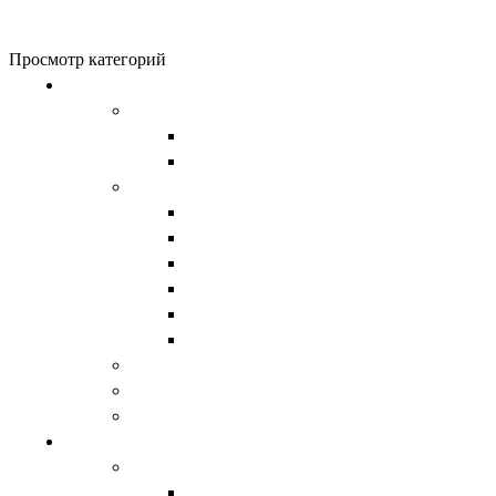
0
items
0
₽
Просмотр категорий
Обувь
Женская обувь
Унты женские
Сапоги женские
Мужская обувь
Унты
Сапоги
Демисезонная обувь
Берцы
Ботинки
Обувь из натурального войлока
Валенки
Детская обувь
Домашняя обувь
Верхняя одежда
Женская
Водолазки