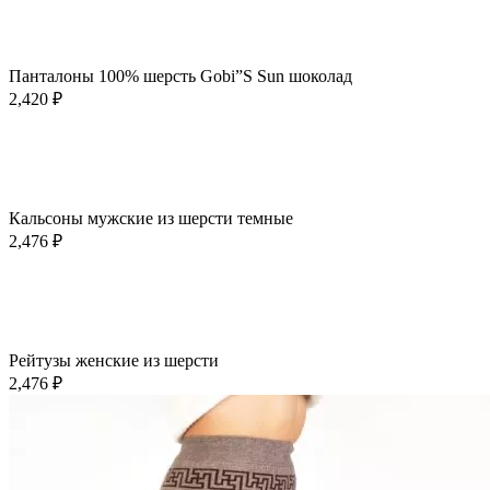
Этот
Выберите параметры
товар
Быстрый просмотр
имеет
Добавить в избранное
несколько
Панталоны 100% шерсть Gobi”S Sun шоколад
вариаций.
2,420
₽
Опции
можно
выбрать
В корзину
на
Быстрый просмотр
странице
Добавить в избранное
товара.
Кальсоны мужские из шерсти темные
2,476
₽
В корзину
Быстрый просмотр
Добавить в избранное
Рейтузы женские из шерсти
2,476
₽