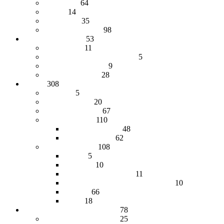
Кошельки
64
Ремни
14
Сувениры
35
Сумки, барсетки
98
Меховые изделия
53
Авточехлы
11
Брелоки, меховые сумочки
5
Меховые жилетки
9
Меховые шапки
28
Обувь
308
Валенки
5
Детская обувь
20
Домашняя обувь
67
Женская обувь
110
Сапоги женские
48
Унты женские
62
Мужская обувь
108
Берцы
5
Ботинки
10
Демисезонная обувь
11
Обувь из натурального войлока
10
Сапоги
66
Унты
18
Чулочно-носочные изделия
78
Гетры и наколенники
25