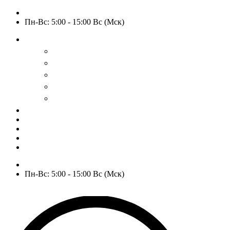
+7 (909) 525-63-31
Пн-Вс: 5:00 - 15:00 Вс (Мск)
О нас
История
Оптовым покупателям
Пользовательское соглашение
Политика конфиденциальности
Гарантия и возврат
РАСПРОДАЖА
WOW
Частые вопросы
Доставка и оплата
Отзывы
Контакты
+7 (909) 525-63-31
Пн-Вс: 5:00 - 15:00 Вс (Мск)