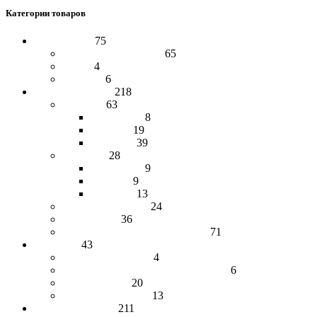
Категории товаров
Аксессуары
75
Варежки и перчатки
65
Пояса
4
Стельки
6
Верхняя одежда
218
Женская
63
Водолазки
8
Жилеты
19
Свитеры
39
Мужская
28
Водолазки
9
Жилеты
9
Свитеры
13
Натуральный лён
24
Термобелье
36
Шапки, манишки, палантины
71
Для дома
43
Изделия из дерева
4
Спальный мешок, одеяло и пледы
6
Травяные чаи
20
Цукаты и варенье
13
Изделия из кожи
211