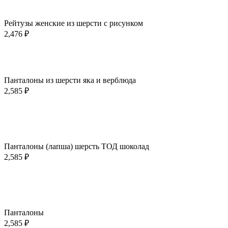
Быстрый просмотр
Добавить в избранное
Рейтузы женские из шерсти с рисунком
2,476
₽
Этот
Выберите параметры
товар
Быстрый просмотр
имеет
Добавить в избранное
несколько
Панталоны из шерсти яка и верблюда
вариаций.
2,585
₽
Опции
можно
выбрать
Этот
Выберите параметры
на
товар
Быстрый просмотр
странице
имеет
Добавить в избранное
товара.
несколько
Панталоны (лапша) шерсть ТОД шоколад
вариаций.
2,585
₽
Опции
можно
выбрать
Этот
Выберите параметры
на
товар
Быстрый просмотр
странице
имеет
Добавить в избранное
товара.
несколько
Панталоны
вариаций.
2,585
₽