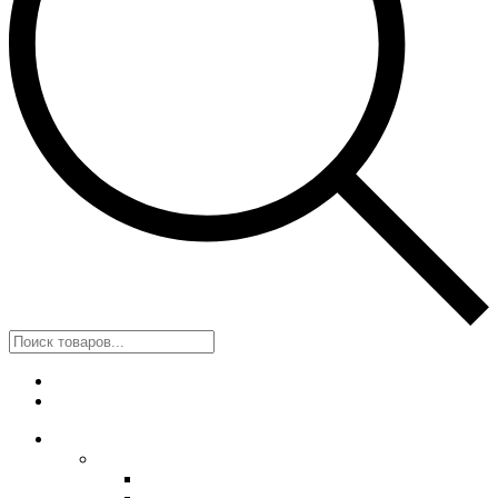
Поиск
товаров
Меню
Категории
Обувь
Женская обувь
Унты женские