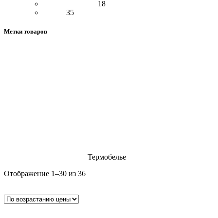
Гольфы и чулки
18
Носки
35
Метки товаров
Водолазка
Кофта
Варенье
Джемпер
Обложка на паспорт
Свитер
варежки
Тапки
брелок
ботинки
валенки
гетры
гольфы
жилет
женская обувь
кашемир
женская сумка
женские унты
кошелек
меховые изделия
монголки
меховые шапки
манишка
мужская обувь
носки
наколенники
палантин
перчатки
ремень
рейтузы
платье
портмоне
рубашка летняя
сапоги
сумка
сумка женская
угги
тапочки
унты
шапка
унтайки
штаны
юбка
чулки
чувяки
Главная
Верхняя одежда
Термобелье
Цены:
Отображение 1–30 из 36
по
Показать боковую панель
возрастанию