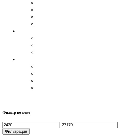
Спальный мешок, одеяло и пледы
Травяные чаи
Цукаты и варенье
Изделия из дерева
Аксессуары
Варежки и перчатки
Пояса
Стельки
Изделия из кожи
Ремни
Сувениры
Кошельки
Сумки, барсетки
КАТАЛОГ
Закрыть
Фильтр по цене
Минимальная
Максимальная
цена
цена
Фильтрация