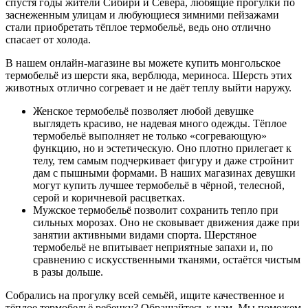
спустя годы жители Сибири и Севера, любящие прогулки по
заснеженным улицам и любующиеся зимними пейзажами
стали приобретать тёплое термобельё, ведь оно отлично
спасает от холода.
В нашем онлайн-магазине вы можете купить монгольское
термобельё из шерсти яка, верблюда, мериноса. Шерсть этих
животных отлично согревает и не даёт теплу выйти наружу.
Женское термобельё позволяет любой девушке
выглядеть красиво, не надевая много одежды. Тёплое
термобельё выполняет не только «согревающую»
функцию, но и эстетическую. Оно плотно прилегает к
телу, тем самым подчеркивает фигуру и даже стройнит
дам с пышными формами. В наших магазинах девушки
могут купить лучшее термобельё в чёрной, телесной,
серой и коричневой расцветках.
Мужское термобельё позволит сохранить тепло при
сильных морозах. Оно не сковывает движения даже при
занятии активными видами спорта. Шерстяное
термобельё не впитывает неприятные запахи и, по
сравнению с искусственными тканями, остаётся чистым
в разы дольше.
Собрались на прогулку всей семьёй, ищите качественное и
тёплое термобельё ребенку? Обращайтесь к нам. Мы поможем