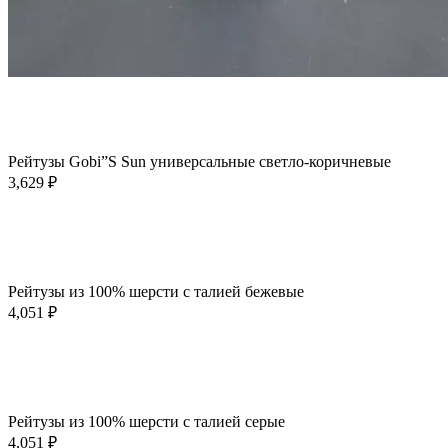
Этот
Выберите параметры
товар
Быстрый просмотр
имеет
Добавить в избранное
несколько
Рейтузы Gobi”S Sun универсальные светло-коричневые
вариаций.
3,629
₽
Опции
можно
выбрать
Этот
Выберите параметры
на
товар
Быстрый просмотр
странице
имеет
Добавить в избранное
товара.
несколько
Рейтузы из 100% шерсти с талией бежевые
вариаций.
4,051
₽
Опции
можно
выбрать
Этот
Выберите параметры
на
товар
Быстрый просмотр
странице
имеет
Добавить в избранное
товара.
несколько
Рейтузы из 100% шерсти с талией серые
вариаций.
4,051
₽