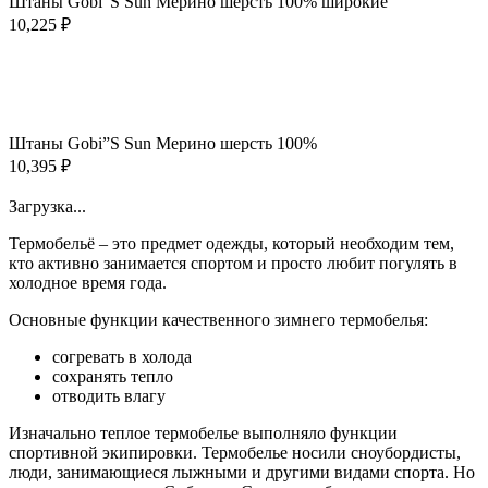
несколько
Штаны Gobi”S Sun Мерино шерсть 100% широкие
вариаций.
10,225
₽
Опции
можно
выбрать
Этот
Выберите параметры
на
товар
Быстрый просмотр
странице
имеет
Добавить в избранное
товара.
несколько
Штаны Gobi”S Sun Мерино шерсть 100%
вариаций.
10,395
₽
Опции
Загрузить еще товары
можно
Загрузка...
выбрать
на
Термобельё – это предмет одежды, который необходим тем,
странице
кто активно занимается спортом и просто любит погулять в
товара.
холодное время года.
Основные функции качественного зимнего термобелья:
согревать в холода
сохранять тепло
отводить влагу
Изначально теплое термобелье выполняло функции
спортивной экипировки. Термобелье носили сноубордисты,
люди, занимающиеся лыжными и другими видами спорта. Но