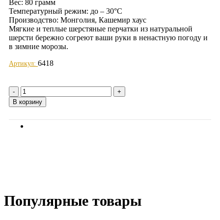
Вес: 80 грамм
Температурный режим: до – 30°C
Производство: Монголия, Кашемир хаус
Мягкие и теплые шерстяные перчатки из натуральной
шерсти бережно согреют ваши руки в ненастную погоду и
в зимние морозы.
6418
Артикул:
Добавить в избранное
Количество
товара
В корзину
Варежки
100%
шерсть
Отзывы (0)
Кашемир
хаус
(белые)
Популярные товары