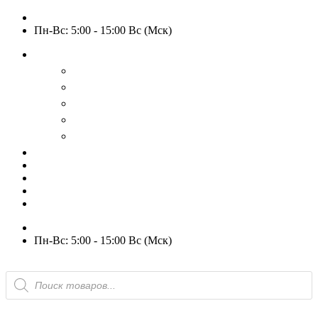
+7 (909) 525-63-31
Пн-Вс: 5:00 - 15:00 Вс (Мск)
О нас
История
Оптовым покупателям
Пользовательское соглашение
Политика конфиденциальности
Гарантия и возврат
РАСПРОДАЖА
WOW
Частые вопросы
Доставка и оплата
Отзывы
Контакты
+7 (909) 525-63-31
Пн-Вс: 5:00 - 15:00 Вс (Мск)
Поиск
товаров
Избранное