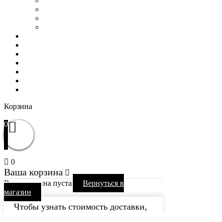
Оптовым покупателям
Пользовательское соглашение
Политика конфиденциальности
Гарантия и возврат
РАСПРОДАЖА
WOW
Частые вопросы
Доставка и оплата
Отзывы
Контакты
Избранное
Вход / Регистрация
Корзина
Закрыть
0
0
Ваша корзина
Ваша корзина пуста
Вернуться в
магазин
Чтобы узнать стоимость доставки,
пожалуйста, перейдите к