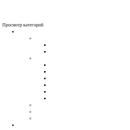
0
items
0
₽
Меню
0
items
0
₽
Просмотр категорий
Обувь
Женская обувь
Унты женские
Сапоги женские
Мужская обувь
Унты
Сапоги
Демисезонная обувь
Берцы
Ботинки
Обувь из натурального войлока
Валенки
Детская обувь
Домашняя обувь
Верхняя одежда