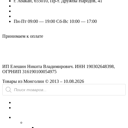
г. Абакан, 655010, Пр-т. Дружбы Народов, 41
nik.eleshin@mail.ru
+7 (960) 777-77-11
+7 (909) 525-63-31 (Отдел продаж)
Пн-Пт 09:00 — 19:00 Сб-Вс 10:00 — 17:00
Odnoklassniki
Vk
Принимаем к оплате
ИП Елешин Никита Владимирович. ИНН 190302648398,
ОГРНИП 316190100054975
Товары из Монголии © 2013 – 10.08.2026
Поиск
товаров
Меню
Категории
Обувь
Женская обувь
Унты женские