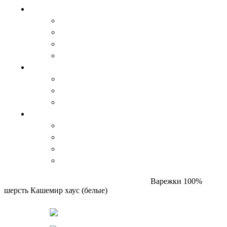
Для дома
Спальный мешок, одеяло и пледы
Травяные чаи
Цукаты и варенье
Изделия из дерева
Аксессуары
Варежки и перчатки
Пояса
Стельки
Изделия из кожи
Ремни
Сувениры
Кошельки
Сумки, барсетки
КАТАЛОГ
Главная
Аксессуары
Варежки и перчатки
Варежки 100%
шерсть Кашемир хаус (белые)