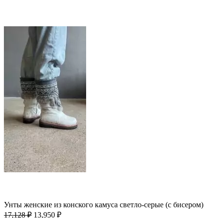
-19%; Скидка
Выберите параметры
Этот
Быстрый просмотр
товар
Добавить в избранное
имеет
Унты женские из конского камуса светло-серые (с бисером)
несколько
Первоначальная
Текущая
вариаций.
17,128
₽
13,950
₽