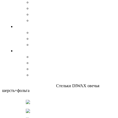
Спальный мешок, одеяло и пледы
Травяные чаи
Цукаты и варенье
Изделия из дерева
Аксессуары
Варежки и перчатки
Пояса
Стельки
Изделия из кожи
Ремни
Сувениры
Кошельки
Сумки, барсетки
КАТАЛОГ
Главная
Аксессуары
Стельки
Стельки DIWAX овечья
шерсть+фольга