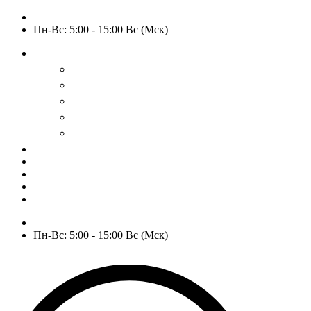
+7 (909) 525-63-31
Пн-Вс: 5:00 - 15:00 Вс (Мск)
О нас
История
Оптовым покупателям
Пользовательское соглашение
Политика конфиденциальности
Гарантия и возврат
РАСПРОДАЖА
WOW
Частые вопросы
Доставка и оплата
Отзывы
Контакты
+7 (909) 525-63-31
Пн-Вс: 5:00 - 15:00 Вс (Мск)