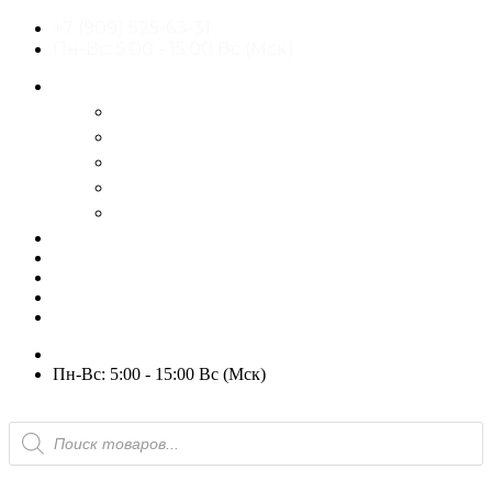
+7 (909) 525-63-31
Пн-Вс: 5:00 - 15:00 Вс (Мск)
О нас
История
Оптовым покупателям
Пользовательское соглашение
Политика конфиденциальности
Гарантия и возврат
РАСПРОДАЖА
WOW
Частые вопросы
Доставка и оплата
Отзывы
Контакты
+7 (909) 525-63-31
Пн-Вс: 5:00 - 15:00 Вс (Мск)
Поиск
товаров
Избранное