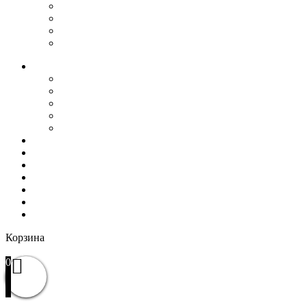
Ремни
Сувениры
Кошельки
Сумки, барсетки
О нас
История
Оптовым покупателям
Пользовательское соглашение
Политика конфиденциальности
Гарантия и возврат
РАСПРОДАЖА
WOW
Частые вопросы
Доставка и оплата
Отзывы
Контакты
Избранное
Вход / Регистрация
Корзина
Закрыть
0