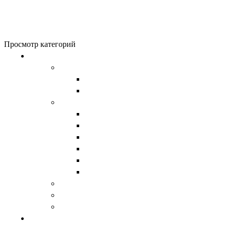
0
items
0
₽
Меню
0
items
0
₽
Просмотр категорий
Обувь
Женская обувь
Унты женские
Сапоги женские
Мужская обувь
Унты
Сапоги
Демисезонная обувь
Берцы
Ботинки
Обувь из натурального войлока
Валенки
Детская обувь
Домашняя обувь
Верхняя одежда