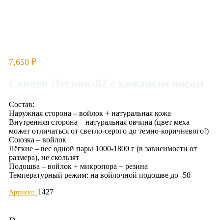
7,650
₽
Сапоги Лесник-02 с кожаным носом
Состав:
Наружная сторона – войлок + натуральная кожа
Внутренняя сторона – натуральная овчина (цвет меха
может отличаться от светло-серого до темно-коричневого!)
Союзка – войлок
Лёгкие – вес одной пары 1000-1800 г (в зависимости от
размера), не скользят
Подошва – войлок + микропора + резина
Температурный режим: на войлочной подошве до -50
1427
Артикул:
Добавить в избранное