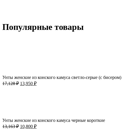
Популярные товары
-19%; Скидка
Выберите параметры
Этот
Быстрый просмотр
товар
Добавить в избранное
имеет
Унты женские из конского камуса светло-серые (с бисером)
несколько
Первоначальная
Текущая
вариаций.
17,128
₽
13,950
₽
цена
цена:
Опции
-18%; Скидка
составляла
можно
13,950 ₽.
выбрать
17,128 ₽.
на
Выберите параметры
Этот
странице
Быстрый просмотр
товар
товара.
Добавить в избранное
имеет
Унты женские из конского камуса черные короткие
несколько
Первоначальная
Текущая
вариаций.
13,163
₽
10,800
₽