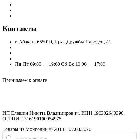
Гарантия и возврат
Частые вопросы
Оптовым клиентам
Контакты
г. Абакан, 655010, Пр-т. Дружбы Народов, 41
nik.eleshin@mail.ru
+7 (960) 777-77-11
+7 (909) 525-63-31 (Отдел продаж)
Пн-Пт 09:00 — 19:00 Сб-Вс 10:00 — 17:00
Odnoklassniki
Vk
Принимаем к оплате
ИП Елешин Никита Владимирович. ИНН 190302648398,
ОГРНИП 316190100054975
Товары из Монголии © 2013 – 07.08.2026
Поиск