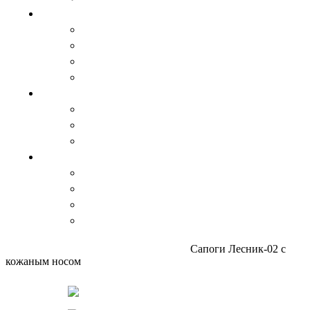
Для дома
Спальный мешок, одеяло и пледы
Травяные чаи
Цукаты и варенье
Изделия из дерева
Аксессуары
Варежки и перчатки
Пояса
Стельки
Изделия из кожи
Ремни
Сувениры
Кошельки
Сумки, барсетки
КАТАЛОГ
Главная
Обувь
Мужская обувь
Сапоги
Сапоги Лесник-02 с
кожаным носом