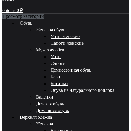
0
items
0
₽
Просмотр категорий
Обувь
Женская обувь
Унты женские
Сапоги женские
Мужская обувь
Унты
Сапоги
Демисезонная обувь
Берцы
Ботинки
Обувь из натурального войлока
Валенки
Детская обувь
Домашняя обувь
Верхняя одежда
Женская
Водолазки