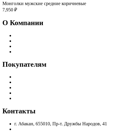
Монголки мужские средние коричневые
7,950
₽
О Компании
Реквизиты
Адреса магазинов
Пользовательское соглашение
Политика конфиденциальности
Покупателям
Каталог
Доставка и оплата
Гарантия и возврат
Частые вопросы
Оптовым клиентам
Контакты
г. Абакан, 655010, Пр-т. Дружбы Народов, 41
nik.eleshin@mail.ru