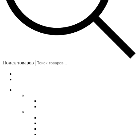
Поиск товаров
Меню
Категории
Обувь
Женская обувь
Унты женские
Сапоги женские
Мужская обувь
Унты
Сапоги
Демисезонная обувь
Берцы