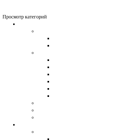
0
items
0
₽
Просмотр категорий
Обувь
Женская обувь
Унты женские
Сапоги женские
Мужская обувь
Унты
Сапоги
Демисезонная обувь
Берцы
Ботинки
Обувь из натурального войлока
Валенки
Детская обувь
Домашняя обувь
Верхняя одежда
Женская
Водолазки