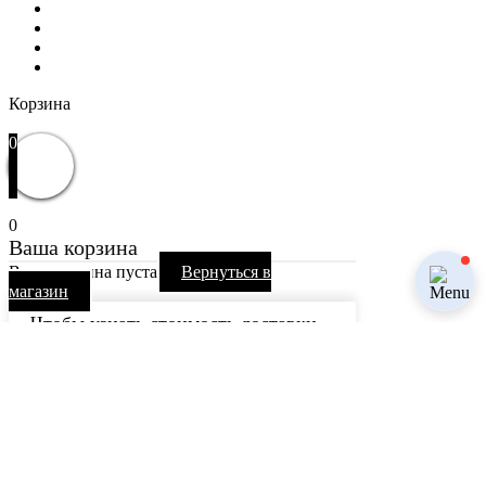
Отзывы
Контакты
Избранное
Вход / Регистрация
Корзина
Закрыть
0
0
Ваша корзина
Ваша корзина пуста
Вернуться в
магазин
Чтобы узнать стоимость доставки,
пожалуйста, перейдите к
оформлению заказа.
Продолжить покупки
Каталог
Избранное
0
items
Заказ
Пользуясь сайтом, вы соглашаетесь с использованием Cookie