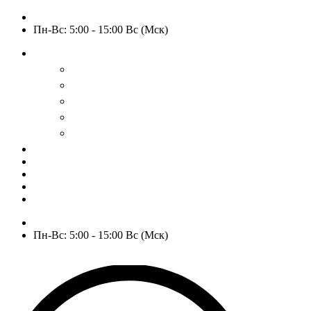
+7 (909) 525-63-31
Пн-Вс: 5:00 - 15:00 Вс (Мск)
О нас
История
Оптовым покупателям
Пользовательское соглашение
Политика конфиденциальности
Гарантия и возврат
РАСПРОДАЖА
WOW
Частые вопросы
Доставка и оплата
Отзывы
Контакты
+7 (909) 525-63-31
Пн-Вс: 5:00 - 15:00 Вс (Мск)