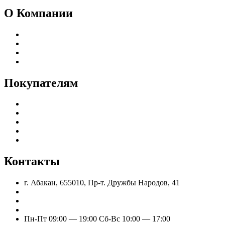
О Компании
Реквизиты
Адреса магазинов
Пользовательское соглашение
Политика конфиденциальности
Покупателям
Каталог
Доставка и оплата
Гарантия и возврат
Частые вопросы
Оптовым клиентам
Контакты
г. Абакан, 655010, Пр-т. Дружбы Народов, 41
nik.eleshin@mail.ru
+7 (960) 777-77-11
+7 (909) 525-63-31 (Отдел продаж)
Пн-Пт 09:00 — 19:00 Сб-Вс 10:00 — 17:00