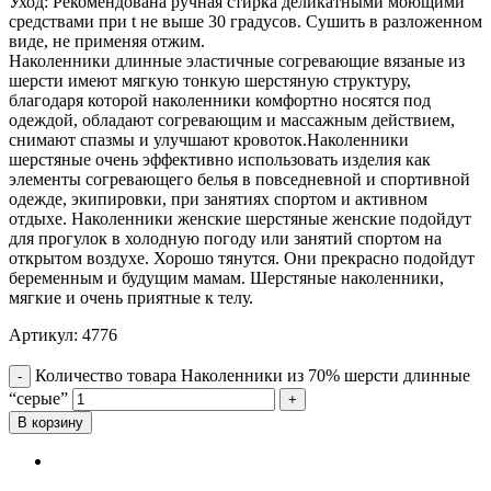
Уход: Рекомендована ручная стирка деликатными моющими
средствами при t не выше 30 градусов. Сушить в разложенном
виде, не применяя отжим.
Наколенники длинные эластичные согревающие вязаные из
шерсти имеют мягкую тонкую шерстяную структуру,
благодаря которой наколенники комфортно носятся под
одеждой, обладают согревающим и массажным действием,
снимают спазмы и улучшают кровоток.Наколенники
шерстяные очень эффективно использовать изделия как
элементы согревающего белья в повседневной и спортивной
одежде, экипировки, при занятиях спортом и активном
отдыхе. Наколенники женские шерстяные женские подойдут
для прогулок в холодную погоду или занятий спортом на
открытом воздухе. Хорошо тянутся. Они прекрасно подойдут
беременным и будущим мамам. Шерстяные наколенники,
мягкие и очень приятные к телу.
Артикул:
4776
Добавить в избранное
Количество товара Наколенники из 70% шерсти длинные
“серые”
В корзину
Отзывы (0)