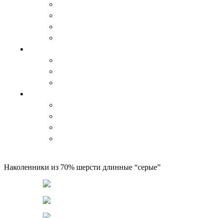
Спальный мешок, одеяло и пледы
Травяные чаи
Цукаты и варенье
Изделия из дерева
Аксессуары
Варежки и перчатки
Пояса
Стельки
Изделия из кожи
Ремни
Сувениры
Кошельки
Сумки, барсетки
КАТАЛОГ
Главная
Чулочно-носочные изделия
Гетры и наколенники
Наколенники из 70% шерсти длинные “серые”