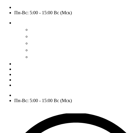
+7 (909) 525-63-31
Пн-Вс: 5:00 - 15:00 Вс (Мск)
О нас
История
Оптовым покупателям
Пользовательское соглашение
Политика конфиденциальности
Гарантия и возврат
РАСПРОДАЖА
WOW
Частые вопросы
Доставка и оплата
Отзывы
Контакты
+7 (909) 525-63-31
Пн-Вс: 5:00 - 15:00 Вс (Мск)