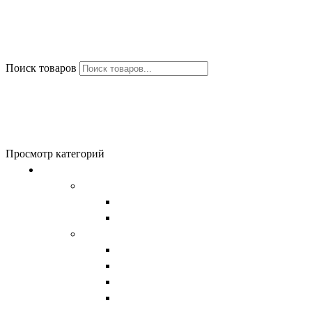
Поиск товаров
Избранное
0
items
0
₽
Меню
0
items
0
₽
Просмотр категорий
Обувь
Женская обувь
Унты женские
Сапоги женские
Мужская обувь
Унты
Сапоги
Демисезонная обувь
Берцы