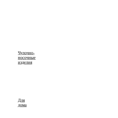
Меховые шапки
Авточехлы
Брелоки, меховые сумочки
Чулочно-
Гетры и наколенники
носочные
изделия
Гольфы и чулки
Носки
Для
Спальный мешок, одеяло и пледы
дома
Травяные чаи