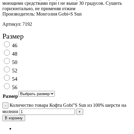
моющими средствами при t не выше 30 градусов. Сушить
горизонтально, не применяя отжим
Производитель: Монголия Gobi»S Sun
Артикул:
7192
Добавить в избранное
Размер
46
48
50
52
54
56
Размер
Очистить
Количество товара Кофта Gobi”S Sun из 100% шерсти на
молнии
В корзину
Отзывы (1)