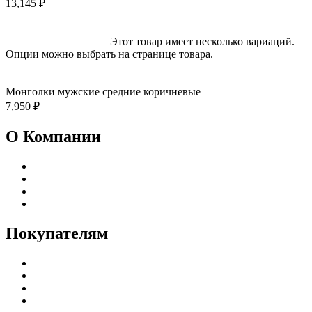
13,145
₽
Выберите параметры
Этот товар имеет несколько вариаций.
Опции можно выбрать на странице товара.
Быстрый просмотр
Добавить в избранное
Монголки мужские средние коричневые
7,950
₽
О Компании
Реквизиты
Адреса магазинов
Пользовательское соглашение
Политика конфиденциальности
Покупателям
Каталог
Доставка и оплата
Гарантия и возврат
Частые вопросы