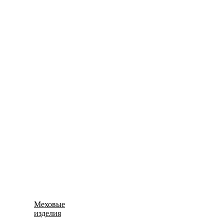
Мужская
Водолазки
Жилеты
Свитеры
Натуральный лён
Термобелье
Шапки, манишки, палантины
Меховые
Меховые жилетки
изделия