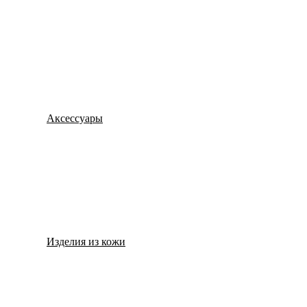
Цукаты и варенье
Изделия из дерева
Аксессуары
Варежки и перчатки
Пояса
Стельки
Изделия из кожи
Ремни
Сувениры