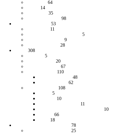
Кошельки
64
Ремни
14
Сувениры
35
Сумки, барсетки
98
Меховые изделия
53
Авточехлы
11
Брелоки, меховые сумочки
5
Меховые жилетки
9
Меховые шапки
28
Обувь
308
Валенки
5
Детская обувь
20
Домашняя обувь
67
Женская обувь
110
Сапоги женские
48
Унты женские
62
Мужская обувь
108
Берцы
5
Ботинки
10
Демисезонная обувь
11
Обувь из натурального войлока
10
Сапоги
66
Унты
18
Чулочно-носочные изделия
78
Гетры и наколенники
25