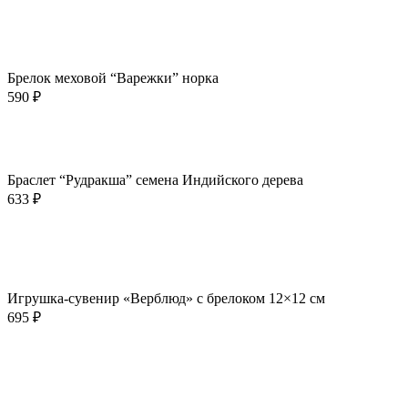
В корзину
Быстрый просмотр
Добавить в избранное
Брелок меховой “Варежки” норка
590
₽
В корзину
Быстрый просмотр
Добавить в избранное
Браслет “Рудракша” семена Индийского дерева
633
₽
В корзину
Быстрый просмотр
Добавить в избранное
Игрушка-сувенир «Верблюд» с брелоком 12×12 см
695
₽
В корзину
Быстрый просмотр
Добавить в избранное