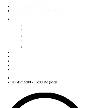
+7 (909) 525-63-31
Пн-Вс: 5:00 - 15:00 Вс (Мск)
О нас
История
Оптовым покупателям
Пользовательское соглашение
Политика конфиденциальности
Гарантия и возврат
РАСПРОДАЖА
WOW
Частые вопросы
Доставка и оплата
Отзывы
Контакты
+7 (909) 525-63-31
Пн-Вс: 5:00 - 15:00 Вс (Мск)