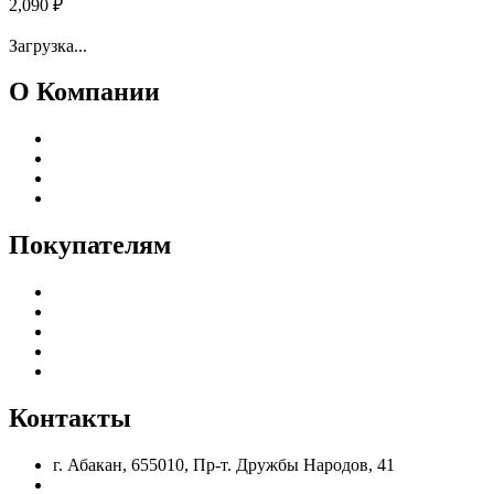
2,090
₽
Загрузить еще товары
Загрузка...
О Компании
Реквизиты
Адреса магазинов
Пользовательское соглашение
Политика конфиденциальности
Покупателям
Каталог
Доставка и оплата
Гарантия и возврат
Частые вопросы
Оптовым клиентам
Контакты
г. Абакан, 655010, Пр-т. Дружбы Народов, 41
nik.eleshin@mail.ru