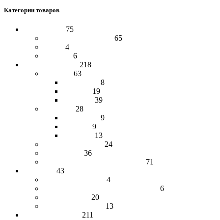
Категории товаров
Аксессуары
75
Варежки и перчатки
65
Пояса
4
Стельки
6
Верхняя одежда
218
Женская
63
Водолазки
8
Жилеты
19
Свитеры
39
Мужская
28
Водолазки
9
Жилеты
9
Свитеры
13
Натуральный лён
24
Термобелье
36
Шапки, манишки, палантины
71
Для дома
43
Изделия из дерева
4
Спальный мешок, одеяло и пледы
6
Травяные чаи
20
Цукаты и варенье
13
Изделия из кожи
211