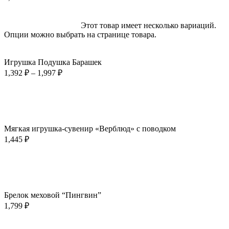
Выберите параметры
Этот товар имеет несколько вариаций.
Опции можно выбрать на странице товара.
Быстрый просмотр
Добавить в избранное
Игрушка Подушка Барашек
1,392
₽
–
1,997
₽
В корзину
Быстрый просмотр
Добавить в избранное
Мягкая игрушка-сувенир «Верблюд» с поводком
1,445
₽
В корзину
Быстрый просмотр
Добавить в избранное
Брелок меховой “Пингвин”
1,799
₽