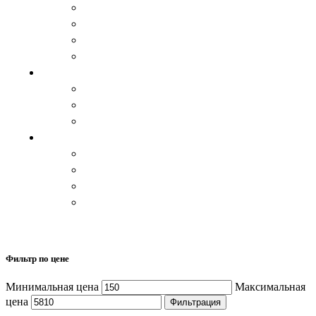
Спальный мешок, одеяло и пледы
Травяные чаи
Цукаты и варенье
Изделия из дерева
Аксессуары
Варежки и перчатки
Пояса
Стельки
Изделия из кожи
Ремни
Сувениры
Кошельки
Сумки, барсетки
КАТАЛОГ
Закрыть
Фильтр по цене
Минимальная цена
Максимальная
цена
Фильтрация