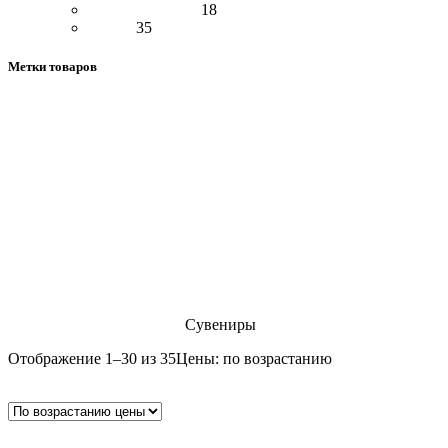
Гольфы и чулки
18
Носки
35
Метки товаров
Водолазка
Кофта
Варенье
Джемпер
Обложка на паспорт
Свитер
варежки
Тапки
брелок
ботинки
валенки
гетры
гольфы
жилет
женская обувь
кашемир
женская сумка
женские унты
кошелек
меховые изделия
монголки
меховые шапки
манишка
мужская обувь
носки
наколенники
палантин
перчатки
ремень
рейтузы
платье
портмоне
рубашка летняя
сапоги
сумка
сумка женская
угги
тапочки
унты
шапка
унтайки
штаны
юбка
чулки
чувяки
Главная
Изделия из кожи
Сувениры
Отображение 1–30 из 35
Цены: по возрастанию
Показать боковую панель