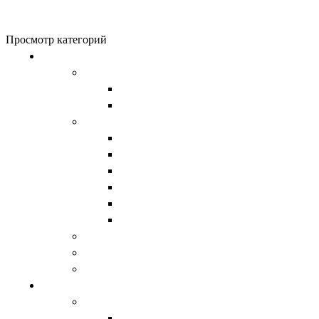
0
items
0
₽
Просмотр категорий
Обувь
Женская обувь
Унты женские
Сапоги женские
Мужская обувь
Унты
Сапоги
Демисезонная обувь
Берцы
Ботинки
Обувь из натурального войлока
Валенки
Детская обувь
Домашняя обувь
Верхняя одежда
Женская
Водолазки